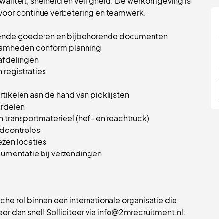
aliteit, snelheid en veiligheid. De werkomgeving is
voor continue verbetering en teamwerk.
mende goederen en bijbehorende documenten
zaamheden conform planning
eafdelingen
 registraties
tikelen aan de hand van picklijsten
erdelen
rn transportmaterieel (hef- en reachtruck)
adcontroles
zen locaties
cumentatie bij verzendingen
che rol binnen een internationale organisatie die
 dan snel! Solliciteer via info@2mrecruitment.nl.