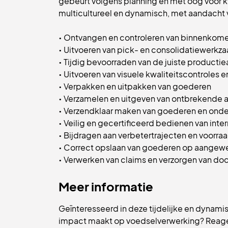
gebeurt volgens planning en met oog voor kw
multicultureel en dynamisch, met aandacht 
• Ontvangen en controleren van binnenko
• Uitvoeren van pick- en consolidatiewerk
• Tijdig bevoorraden van de juiste producti
• Uitvoeren van visuele kwaliteitscontroles en
• Verpakken en uitpakken van goederen
• Verzamelen en uitgeven van ontbrekende ar
• Verzendklaar maken van goederen en ond
• Veilig en gecertificeerd bedienen van inte
• Bijdragen aan verbetertrajecten en voorra
• Correct opslaan van goederen op aangewe
• Verwerken van claims en verzorgen van do
Meer informatie
Geïnteresseerd in deze tijdelijke en dynamis
impact maakt op voedselverwerking? Reageer