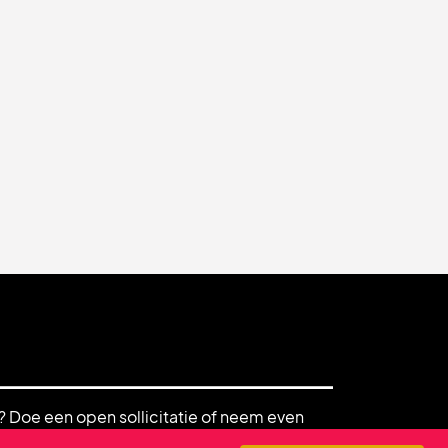
? Doe een open sollicitatie of neem even
mensen helpen je graag verder. Hebben we